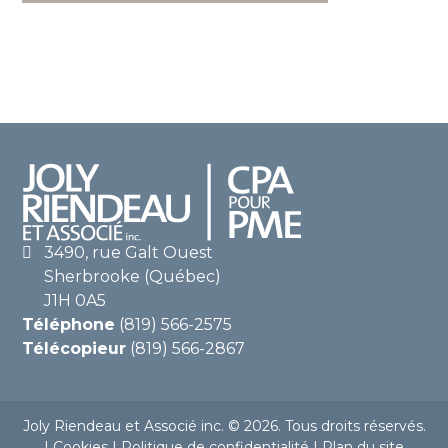
3490, rue Galt Ouest
Sherbrooke (Québec)
J1H 0A5
Téléphone
(819) 566-2575
Télécopieur
(819) 566-2867
Joly Riendeau et Associé inc. © 2026. Tous droits réservés.
|
Cookies
|
Politique de confidentialité
|
Plan du site